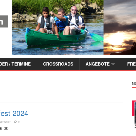
ER / TERMINE
CROSSROADS
ANGEBOTE
FRE
NE
est 2024
ebmaster
0
16:00