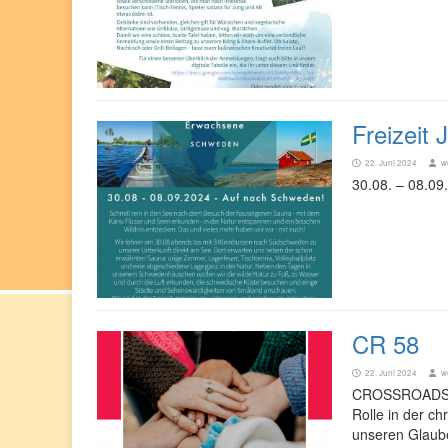
Freizeit
22. Juni 2024
w
30.08. – 08.09
CR 58
22. Juni 2024
w
CROSSROADS 58
Rolle in der ch
unseren Glaube