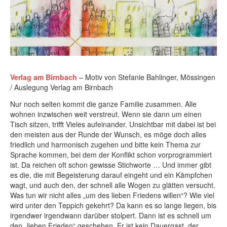
Verlag am Birnbach
– Motiv von Stefanie Bahlinger, Mössingen
/ Auslegung Verlag am Birnbach
Nur noch selten kommt die ganze Familie zusammen. Alle
wohnen inzwischen weit verstreut. Wenn sie dann um einen
Tisch sitzen, trifft Vieles aufeinander. Unsichtbar mit dabei ist bei
den meisten aus der Runde der Wunsch, es möge doch alles
friedlich und harmonisch zugehen und bitte kein Thema zur
Sprache kommen, bei dem der Konflikt schon vorprogrammiert
ist. Da reichen oft schon gewisse Stichworte … Und immer gibt
es die, die mit Begeisterung darauf eingeht und ein Kämpfchen
wagt, und auch den, der schnell alle Wogen zu glätten versucht.
Was tun wir nicht alles „um des lieben Friedens willen“? Wie viel
wird unter den Teppich gekehrt? Da kann es so lange liegen, bis
irgendwer irgendwann darüber stolpert. Dann ist es schnell um
den „lieben Frieden“ geschehen. Er ist kein Dauergast, der