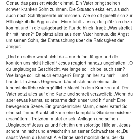
Genau das passiert wieder einmal. Ein Vater bringt seinen
schwer kranken Sohn zu ihnen. Die Situation eskaliert, als sich
auch noch Schriftgelehrte einmischen. Wie so oft gesellt sich zur
Hilflosigkeit die Aggression. Einer fehlt. Jesus, der plötzlich dazu
kommt und in die aufgebrachte Runde hinein fragt: „Was streitet
ihr mit ihnen?“ Da platzt alles aus dem Vater heraus, die Angst
um seinen Sohn, die Enttäuschung über die Ratlosigkeit der
Jünger:
„Und du selber warst nicht da – nur deine Jünger und die
konnten uns nicht helfen!“ Jesus reagiert nahezu ungehalten: „O
du ungläubiges Geschlecht, wie lange soll ich bei euch sein?
Wie lange soll ich euch ertragen? Bringt ihn her zu mir!“ – und
handelt. In Jesus Gegenwart bäumt sich noch einmal die
lebensfeindliche widergöttliche Macht in dem Kranken auf. Der
Vater setzt alles auf eine Karte und schreit verzweifelt: „Wenn du
aber etwas kannst, so erbarme dich unser und hilf uns!“ Eine
bewegende Szene. Ein grundehrlicher Mann, dieser Vater! So
eine schlimme Krankheit kann eine komplette Glaubensexistenz
erschüttern. Trotzdem mutet er sein Anliegen und seinen
„Unglauben“ Jesus zu und fleht ihn um sofortige Hilfe an. Jesus
schont ihn nicht und erwischt ihn an seiner Schwachstelle: „Du
sagst: Wenn du kannst! Alle Dinge sind möglich dem, der da