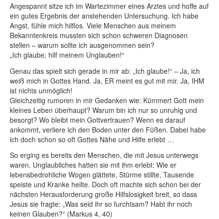
Angespannt sitze ich im Wartezimmer eines Arztes und hoffe auf
ein gutes Ergebnis der anstehenden Untersuchung. Ich habe
Angst, fühle mich hilflos. Viele Menschen aus meinem
Bekanntenkreis mussten sich schon schweren Diagnosen
stellen – warum sollte ich ausgenommen sein?
„Ich glaube; hilf meinem Unglauben!“
Genau das spielt sich gerade in mir ab: „Ich glaube!“ – Ja, ich
weiß mich in Gottes Hand. Ja, ER meint es gut mit mir. Ja, IHM
ist nichts unmöglich!
Gleichzeitig rumoren in mir Gedanken wie: Kümmert Gott mein
kleines Leben überhaupt? Warum bin ich nur so unruhig und
besorgt? Wo bleibt mein Gottvertrauen? Wenn es darauf
ankommt, verliere ich den Boden unter den Füßen. Dabei habe
ich doch schon so oft Gottes Nähe und Hilfe erlebt …
So erging es bereits den Menschen, die mit Jesus unterwegs
waren. Unglaubliches hatten sie mit ihm erlebt: Wie er
lebensbedrohliche Wogen glättete, Stürme stillte, Tausende
speiste und Kranke heilte. Doch oft machte sich schon bei der
nächsten Herausforderung große Hilfslosigkeit breit, so dass
Jesus sie fragte: „Was seid ihr so furchtsam? Habt ihr noch
keinen Glauben?“ (Markus 4, 40)