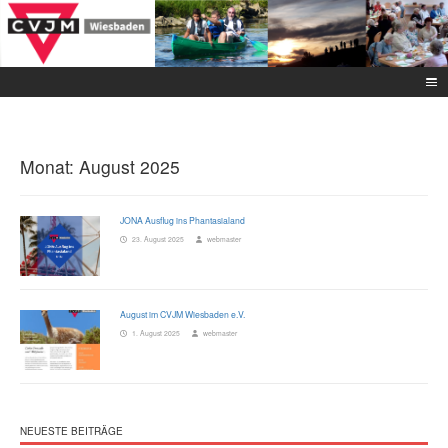
Monat:
August 2025
JONA Ausflug ins Phantasialand
23. August 2025
webmaster
August im CVJM Wiesbaden e.V.
1. August 2025
webmaster
NEUESTE BEITRÄGE