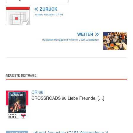
ZURÜCK
Termine Freizeiten CR 40
WEITER
Rückblick: Heiligabend-Feier im CVJM Wiesbaden
NEUESTE BEITRÄGE
CR 66
CROSSROADS 66 Liebe Freunde,
[…]
Juli und August im CVJM Wiesbaden e.V.