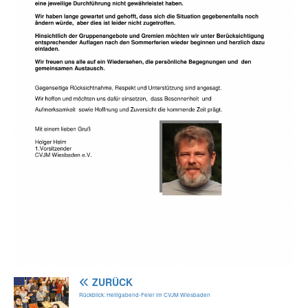
ZURÜCK
Rückblick: Heiligabend-Feier im CVJM Wiesbaden