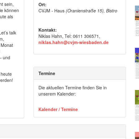
t sein,
Ort:
Wie können
CVJM - Haus
(Oranienstraße 15), Bistro
ute als
Kontakt:
et’s talk
Niklas Hahn, Tel: 0611 306571,
m,
niklas.hahn@cvjm-wiesbaden.de
 Monat
l
 – und
Termine
 heute
werden!
Die aktuellen Termine finden Sie in
unserem Kalender:
Kalender / Termine