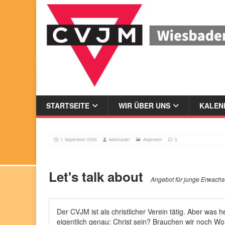
STARTSEITE
WIR ÜBER UNS
KALEND
1. September 2024
webmaster
Allgemein
0
Let's talk about
Angebot für junge Erwach
Der CVJM ist als christlicher Verein tätig. Aber was h
eigentlich genau: Christ sein? Brauchen wir noch Wo