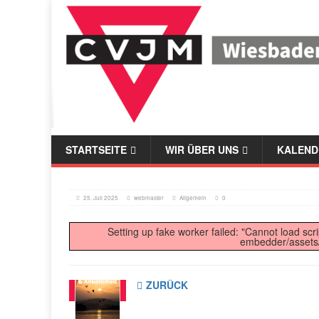
STARTSEITE
WIR ÜBER UNS
KALEND
25. Juli 2025
webmaster
Allgemein
0
Setting up fake worker failed: "Cannot load scr
embedder/assets/j
ZURÜCK