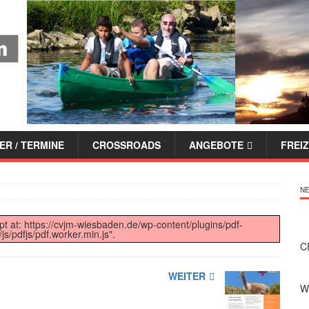
ER / TERMINE
CROSSROADS
ANGEBOTE
FREIZ
NE
ipt at: https://cvjm-wiesbaden.de/wp-content/plugins/pdf-
s/pdfjs/pdf.worker.min.js".
C
WEITER
Wi