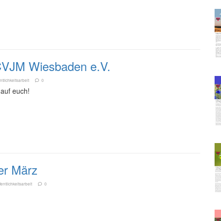
CVJM Wiesbaden e.V.
ntlichkeitsarbeit
0
 auf euch!
er März
fentlichkeitsarbeit
0