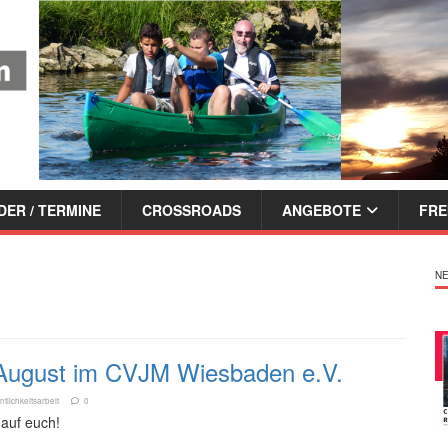
ER / TERMINE
CROSSROADS
ANGEBOTE
FRE
NE
 August im CVJM Wiesbaden e.V.
ntlichkeitsarbeit
0
 auf euch!