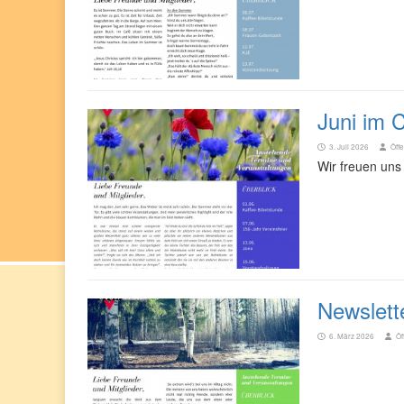
Juni im 
3. Juli 2026
Öffe
Wir freuen uns
Newslett
6. März 2026
Öf