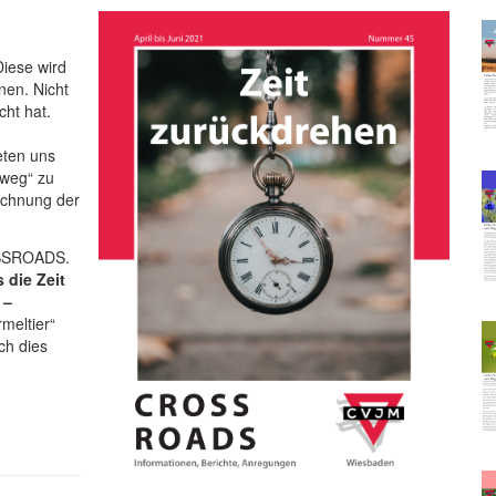
Diese wird
nen. Nicht
cht hat.
eten uns
mweg“ zu
echnung der
OSSROADS.
 die Zeit
 –
rmeltier“
ch dies