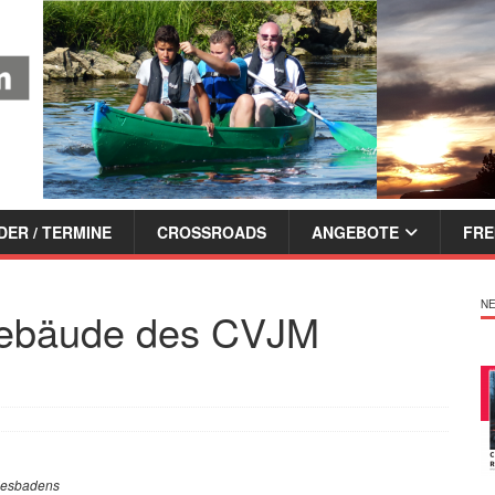
ER / TERMINE
CROSSROADS
ANGEBOTE
FRE
NE
ebäude des CVJM
iesbadens