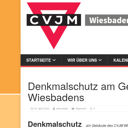
STARTSEITE
WIR ÜBER UNS
KALEND
Denkmalschutz am G
Wiesbadens
20. April 2022
webmaster
Allgemein
0
Denkmalschutz
am Gebäude des CVJM W