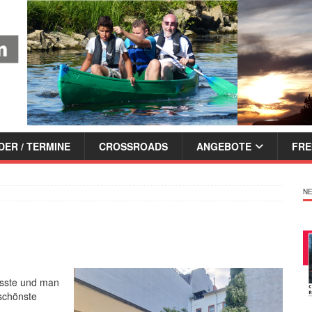
ER / TERMINE
CROSSROADS
ANGEBOTE
FRE
NE
sste und man
 schönste