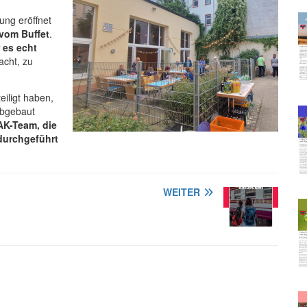
ung eröffnet
vom Buffet
.
 es echt
acht, zu
eiligt haben,
abgebaut
K-Team, die
 durchgeführt
WEITER