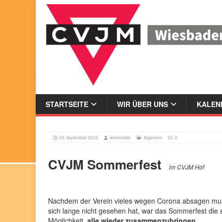
STARTSEITE
WIR ÜBER UNS
KALEND
25. September 2022
webmaster
Allgemein
0
CVJM Sommerfest
im CVJM Hof
Nachdem der Verein vieles wegen Corona absagen mu
sich lange nicht gesehen hat, war das Sommerfest die
Möglichkeit,
alle wieder zusammenzubringen
.