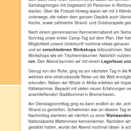
Samstagmorgen mit insgesamt 20 Personen in Richtu
starten. Über die Freizeit hinweg waren wir mit 3 Klein
unterwegs, die neben dem ganzen Gepäck auch Utensil
Küche, sowie zahlreiche Strand- und Outdoorspiele gel
Nach einem gemeinsamen Kennenlernabend am Sams
Sonntag unser erster Camp-Tag auf dem Plan. Hier hatt
Möglichkeit unsere Unterkunft nochmal etwas genauer
und an
verschiedenen Workshops
teilzunehmen. Neb
Workshops wie ein Tischtennisturnier. Natürlich nutzt
tun
. Den Abend konnten wir mit einem
Lagerfeuer und
Genug von der Ruhe, ging es am nächsten Tag in die
H
welches eine eindrucksvolle Reise um die Welt ermögli
erkunden. Neben der Wüste in Afrika erlebten wir trop
Kältekammer. Bepackt mit vielen neuen Erfahrungen ve
anschließenden Stadtbummel in Bremerhaven.
Am Dienstagvormittag ging es dann endlich an die „echt
Strand zu genießen. Schwimmen war an diesem Tag leide
Nachmittag starteten wir nämlich zu einer
Wattwander
Nationalparks Wattenmeer kennenlernen. Nachdem wir 
gestärkt hatten, wurde der Abend nochmal rätsel- & ac