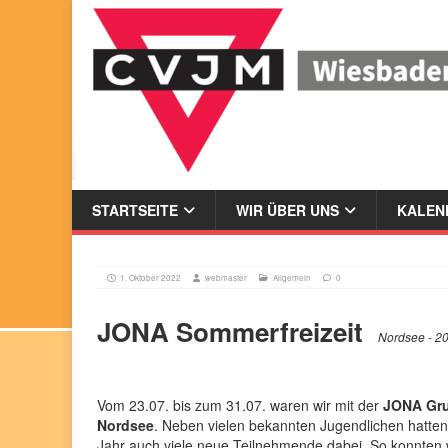
STARTSEITE
WIR ÜBER UNS
KALEND
1. Oktober 2022
webmaster
Allgemein
0
JONA Sommerfreizeit
Nordsee - 2
Vom 23.07. bis zum 31.07. waren wir mit der
JONA Gru
Nordsee
. Neben vielen bekannten Jugendlichen hatten
Jahr auch viele neue Teilnehmende dabei. So konnten 