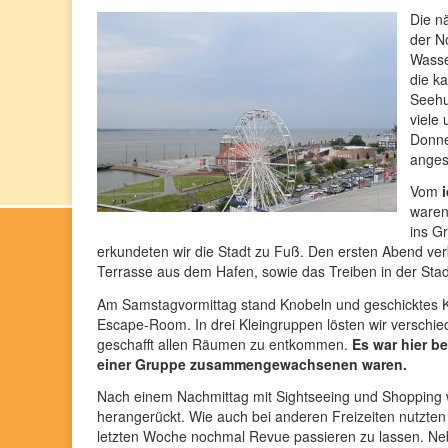
Die n
der N
Wasse
die ka
Seehu
viele
Donne
anges
Vom
waren
ins G
erkundeten wir die Stadt zu Fuß. Den ersten Abend ver
Terrasse aus dem Hafen, sowie das Treiben in der Stad
Am Samstagvormittag stand Knobeln und geschicktes 
Escape-Room. In drei Kleingruppen lösten wir verschi
geschafft allen Räumen zu entkommen.
Es war hier b
einer Gruppe zusammengewachsenen waren.
Nach einem Nachmittag mit Sightseeing und Shopping war
herangerückt. Wie auch bei anderen Freizeiten nutzte
letzten Woche nochmal Revue passieren zu lassen. Ne