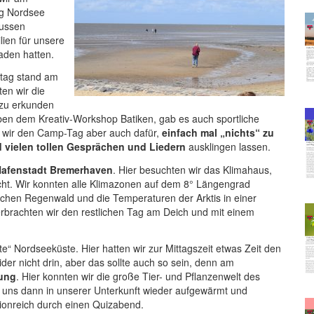
ng Nordsee
bussen
ien für unsere
aden hatten.
tag stand am
en wir die
 zu erkunden
en dem Kreativ-Workshop Batiken, gab es auch sportliche
en wir den Camp-Tag aber auch dafür,
einfach mal „nichts“ zu
 vielen tollen Gesprächen und Liedern
ausklingen lassen.
afenstadt Bremerhaven
. Hier besuchten wir das Klimahaus,
cht. Wir konnten alle Klimazonen auf dem 8° Längengrad
ischen Regenwald und die Temperaturen der Arktis in einer
rbrachten wir den restlichen Tag am Deich und mit einem
e“ Nordseeküste. Hier hatten wir zur Mittagszeit etwas Zeit den
r nicht drin, aber das sollte auch so sein, denn am
ung
. Hier konnten wir die große Tier- und Pflanzenwelt des
uns dann in unserer Unterkunft wieder aufgewärmt und
tionreich durch einen Quizabend.