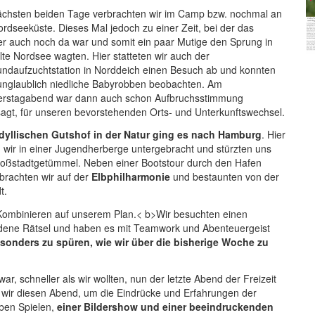
ächsten beiden Tage verbrachten wir im Camp bzw. nochmal an
ordseeküste. Dieses Mal jedoch zu einer Zeit, bei der das
r auch noch da war und somit ein paar Mutige den Sprung in
lte Nordsee wagten. Hier statteten wir auch der
ndaufzuchtstation in Norddeich einen Besuch ab und konnten
 unglaublich niedliche Babyrobben beobachten. Am
rstagabend war dann auch schon Aufbruchsstimmung
agt, für unseren bevorstehenden Orts- und Unterkunftswechsel.
idyllischen Gutshof in der Natur ging es nach Hamburg
. Hier
 wir in einer Jugendherberge untergebracht und stürzten uns
roßstadtgetümmel. Neben einer Bootstour durch den Hafen
brachten wir auf der
Elbphilharmonie
und bestaunten von der
t.
Kombinieren auf unserem Plan.< b>Wir besuchten einen
edene Rätsel und haben es mit Teamwork und Abenteuergeist
esonders zu spüren, wie wir über die bisherige Woche zu
, schneller als wir wollten, nun der letzte Abend der Freizeit
n wir diesen Abend, um die Eindrücke und Erfahrungen der
ben Spielen,
einer Bildershow und einer beeindruckenden