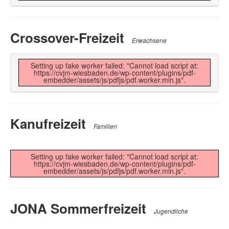
Crossover-Freizeit
Erwachsene
Setting up fake worker failed: "Cannot load script at:
https://cvjm-wiesbaden.de/wp-content/plugins/pdf-
embedder/assets/js/pdfjs/pdf.worker.min.js".
Kanufreizeit
Familien
Setting up fake worker failed: "Cannot load script at:
https://cvjm-wiesbaden.de/wp-content/plugins/pdf-
embedder/assets/js/pdfjs/pdf.worker.min.js".
JONA Sommerfreizeit
Jugendliche