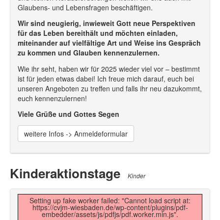
Glaubens- und Lebensfragen beschäftigen.
Wir sind neugierig, inwieweit Gott neue Perspektiven
für das Leben bereithält und möchten einladen,
miteinander auf vielfältige Art und Weise ins Gespräch
zu kommen und Glauben kennenzulernen.
Wie ihr seht, haben wir für 2025 wieder viel vor – bestimmt
ist für jeden etwas dabei! Ich freue mich darauf, euch bei
unseren Angeboten zu treffen und falls ihr neu dazukommt,
euch kennenzulernen!
Viele Grüße und Gottes Segen
weitere Infos -> Anmeldeformular
Kinderaktionstage
Kinder
Setting up fake worker failed: "Cannot load script at:
https://cvjm-wiesbaden.de/wp-content/plugins/pdf-
embedder/assets/js/pdfjs/pdf.worker.min.js".