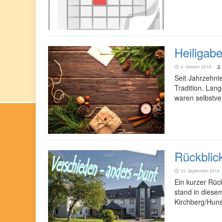
Heiligab
6. Oktober 2018
Seit Jahrzehnt
Tradition. Lang
waren selbstve
Rückblic
20. September 2018
Ein kurzer Rü
stand in diese
Kirchberg/Huns