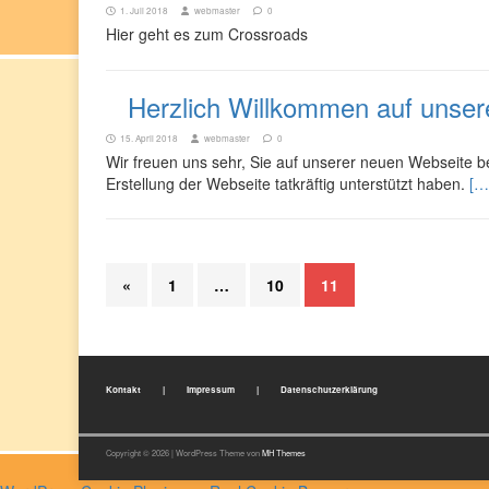
1. Juli 2018
webmaster
0
Hier geht es zum Crossroads
Herzlich Willkommen auf unser
15. April 2018
webmaster
0
Wir freuen uns sehr, Sie auf unserer neuen Webseite b
Erstellung der Webseite tatkräftig unterstützt haben.
[…
«
1
…
10
11
Kontakt
|
Impressum
|
Datenschutzerklärung
Copyright © 2026 | WordPress Theme von
MH Themes