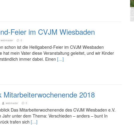
end-Feier im CVJM Wiesbaden
webmaster
0
en schon ist die Heiligabend-Feier im CVJM Wiesbaden
e hat mein Vater diese Veranstaltung geleitet, und wir Kinder
rständlich immer dabei. Einen
[…]
k Mitarbeiterwochenende 2018
webmaster
0
ckblick Das Mitarbeiterwochenende des CVJM Wiesbaden e.V.
m Jahr unter dem Thema: Verschieden – anders – bunt In
rück trafen sich
[…]